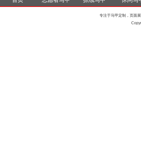
首页
志愿者马甲
抓绒马甲
休闲马
专注于马甲定制，页面展
Copy