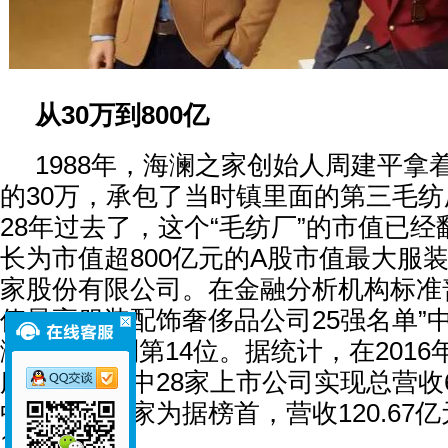
从30万到800亿
1988年，海澜之家创始人周建平拿
的30万，承包了当时镇里面的第三毛
28年过去了，这个“毛纺厂”的市值已经翻
长为市值超800亿元的A股市值最大服
家股份有限公司。在金融分析机构标准
值最高服装配饰奢侈品公司25强名单”
澜之家”位列第14位。据统计，在201
服装零售业中28家上市公司实现总营收69
中，海澜之家为据榜首，营收120.67
17.4%。